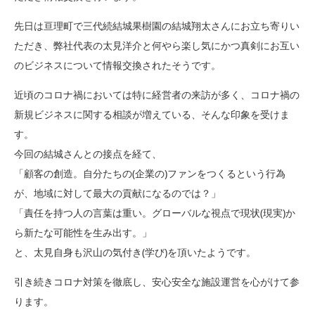
先日は亘理町で三代続結城果樹園の結城翔太さんにお立ち寄りい
ただき、弊社代表の太見洋介と何やら楽し気にかつ真剣にお互い
のビジネスについて情報交換されたそうです。
近頃のコロナ禍においては特に経営者の来訪が多く、コロナ禍の
新規ビジネスに関する相談が増えている、そんな印象を受けま
す。
今回の結城さんとの接点を経て、
「顧客の創造。自分たちの(企業の)ファンをつくるという行為
が、地域に対して最大の貢献になるのでは？」
「責任を持つ人の言葉は重い。グローバルな視点で現状(現実)か
ら新たな可能性を生み出す。」
と、太見自身も沢山の気付き(学び)を頂いたようです。
引き続きコロナ対策を徹底し、安心安全な施設運営を心がけて参
ります。