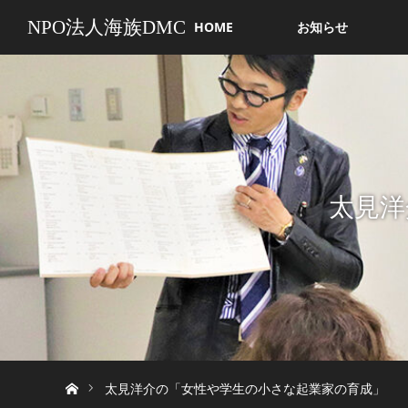
NPO法人海族DMC
HOME
お知らせ
太見洋
ホーム
太見洋介の「女性や学生の小さな起業家の育成」