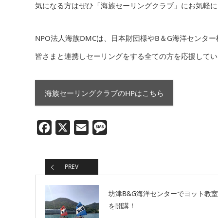
気になる方はぜひ「海族セーリングクラブ」にお気軽に
NPO法人海族DMCは、日本財団様やB＆G海洋センタ
皆さまと連携しセーリングをする全ての方を応援してい
海族セーリングクラブのHPはこちら
Facebook
X
Email
Message
PREV
坊津B&G海洋センターでヨット教室
を開講！