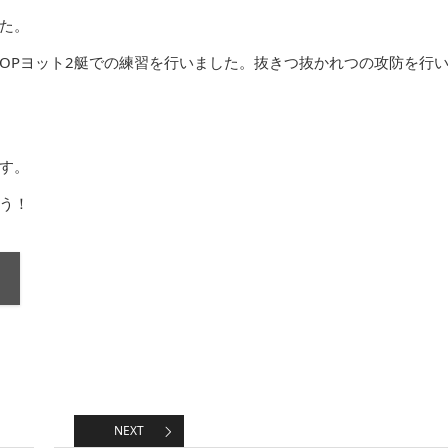
た。
OPヨット2艇での練習を行いました。抜きつ抜かれつの攻防を行
す。
う！
ら
NEXT