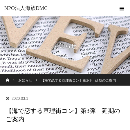
NPO法人海族DMC
お知らせ
ホーム
お知らせ
【海で恋する亘理街コン】第3弾 延期のご案内
2020.03.1
【海で恋する亘理街コン】第3弾 延期の
ご案内