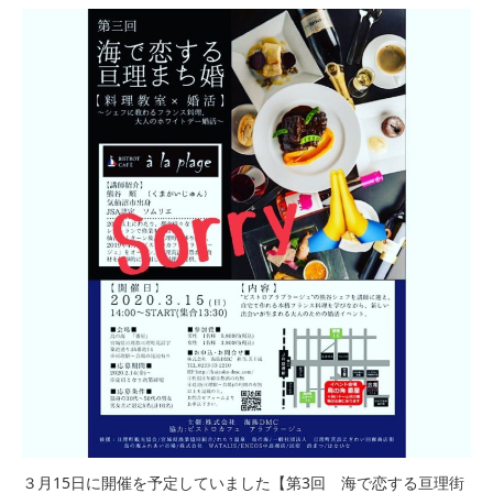
３月15日に開催を予定していました【第3回 海で恋する亘理街