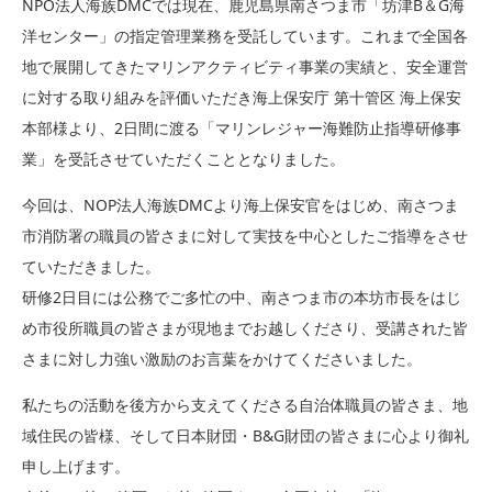
NPO法人海族DMCでは現在、鹿児島県南さつま市「坊津B＆G海
洋センター」の指定管理業務を受託しています。これまで全国各
地で展開してきたマリンアクティビティ事業の実績と、安全運営
に対する取り組みを評価いただき海上保安庁 第十管区 海上保安
本部様より、2日間に渡る「マリンレジャー海難防止指導研修事
業」を受託させていただくこととなりました。
今回は、NOP法人海族DMCより海上保安官をはじめ、南さつま
市消防署の職員の皆さまに対して実技を中心としたご指導をさせ
ていただきました。
研修2日目には公務でご多忙の中、南さつま市の本坊市長をはじ
め市役所職員の皆さまが現地までお越しくださり、受講された皆
さまに対し力強い激励のお言葉をかけてくださいました。
私たちの活動を後方から支えてくださる自治体職員の皆さま、地
域住民の皆様、そして日本財団・B&G財団の皆さまに心より御礼
申し上げます。